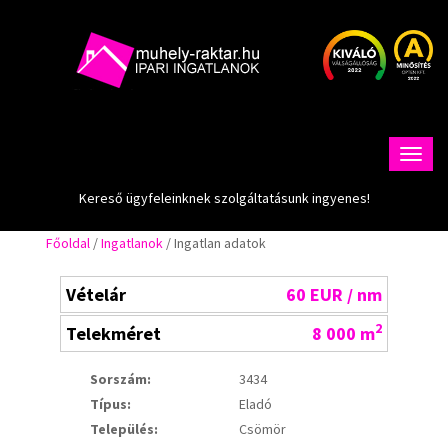
Kereső ügyfeleinknek szolgáltatásunk ingyenes!
Főoldal
/
Ingatlanok
/ Ingatlan adatok
Vételár
60 EUR / nm
2
Telekméret
8 000 m
Sorszám:
3434
Típus:
Eladó
Település:
Csömör