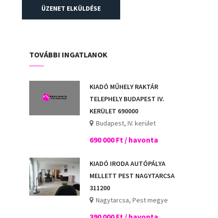
ÜZENET ELKÜLDÉSE
TOVÁBBI INGATLANOK
KIADÓ MŰHELY RAKTÁR
TELEPHELY BUDAPEST IV.
KERÜLET 690000
Budapest, IV. kerület
690 000 Ft / havonta
KIADÓ IRODA AUTÓPÁLYA
MELLETT PEST NAGYTARCSA
311200
Nagytarcsa, Pest megye
390 000 Ft / havonta