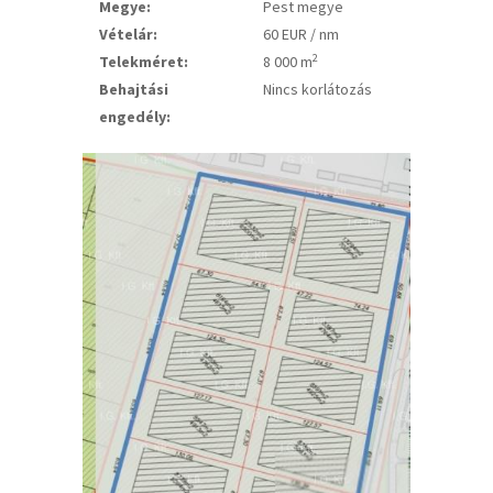
Megye:
Pest megye
Vételár:
60 EUR / nm
2
Telekméret:
8 000 m
Behajtási
Nincs korlátozás
engedély: