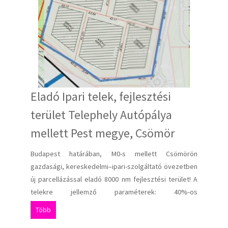
Eladó Ipari telek, fejlesztési
terület Telephely Autópálya
mellett Pest megye, Csömör
Budapest határában, M0-s mellett Csömörön
gazdasági, kereskedelmi–ipari-szolgáltató övezetben
új parcellázással eladó 8000 nm fejlesztési terület! A
telekre jellemző paraméterek: 40%-os
beépíthetőség,megengedett építménymagasság 10
Több
m, zöldterület: 20 % Bevezető áron: 60 EUR/nm +ÁFA