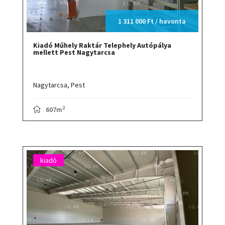
1 311 000 Ft / havonta
Kiadó Műhely Raktár Telephely Autópálya
mellett Pest Nagytarcsa
Nagytarcsa,
Pest
2
607m
kiadó