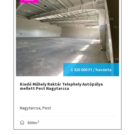
1 320 000 Ft / havonta
Kiadó Műhely Raktár Telephely Autópálya
mellett Pest Nagytarcsa
Nagytarcsa,
Pest
2
600m