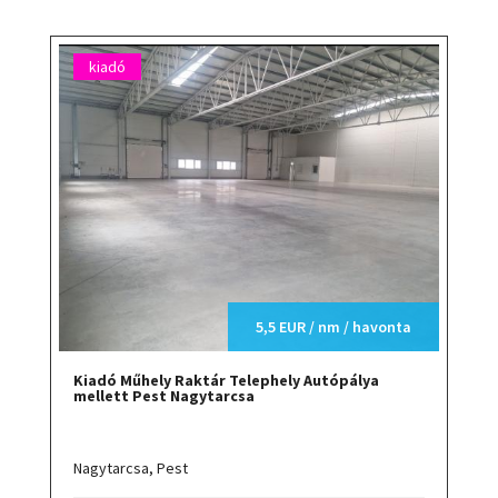
kiadó
5,5 EUR / nm / havonta
Kiadó Műhely Raktár Telephely Autópálya
mellett Pest Nagytarcsa
Nagytarcsa,
Pest