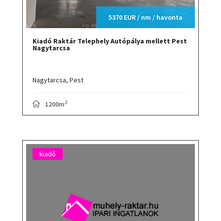
5370 EUR / nm / havonta
Kiadó Raktár Telephely Autópálya mellett Pest
Nagytarcsa
Nagytarcsa,
Pest
2
1200m
kiadó