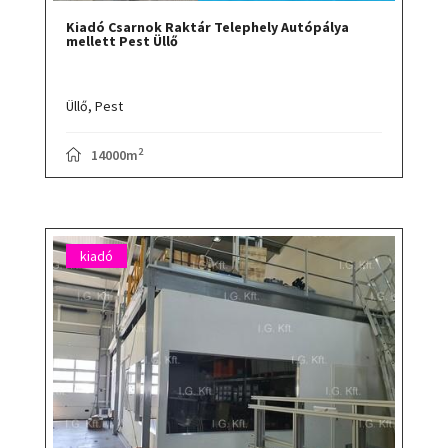
Kiadó Csarnok Raktár Telephely Autópálya
mellett Pest Üllő
Üllő,
Pest
2
14000m
kiadó