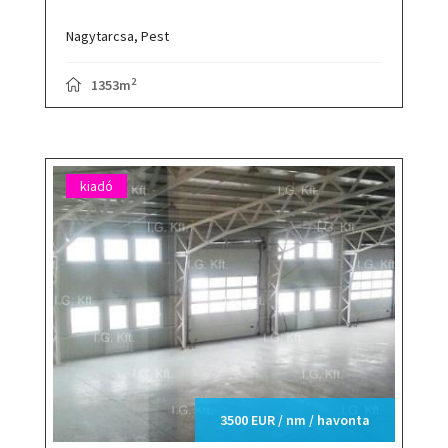
Nagytarcsa,
Pest
2
1353m
kiadó
3500 EUR / nm / havonta