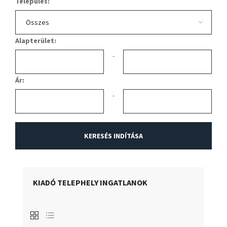
Település:
Alapterület:
-
Ár:
-
KIADÓ TELEPHELY INGATLANOK