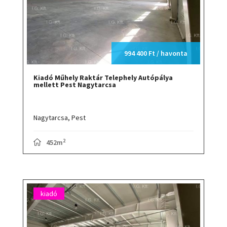
994 400 Ft / havonta
Kiadó Műhely Raktár Telephely Autópálya
mellett Pest Nagytarcsa
Nagytarcsa,
Pest
2
452m
kiadó