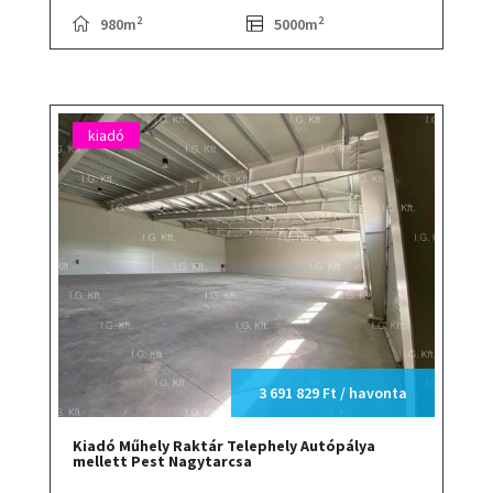
2
2
980m
5000m
kiadó
3 691 829 Ft / havonta
Kiadó Műhely Raktár Telephely Autópálya
mellett Pest Nagytarcsa