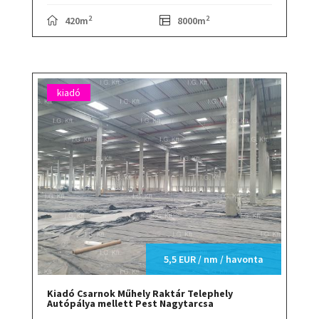
2
2
420m
8000m
kiadó
5,5 EUR / nm / havonta
Kiadó Csarnok Műhely Raktár Telephely
Autópálya mellett Pest Nagytarcsa