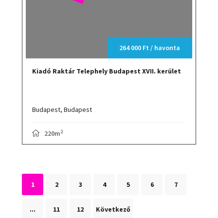
264 000 Ft / havonta
Kiadó Raktár Telephely Budapest XVII. kerület
Budapest,
Budapest
2
220m
1
2
3
4
5
6
7
...
11
12
Következő