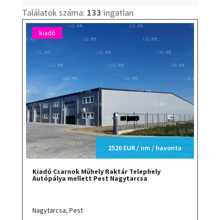
Találatok száma:
133
ingatlan
kiadó
2520 EUR / nm / havonta
Kiadó Csarnok Műhely Raktár Telephely
Autópálya mellett Pest Nagytarcsa
Nagytarcsa,
Pest