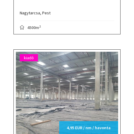
Nagytarcsa,
Pest
2
4500m
kiadó
4,95 EUR / nm / havonta