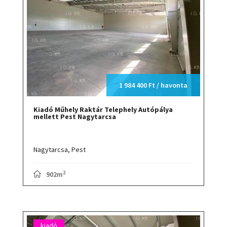
1 984 400 Ft / havonta
Kiadó Műhely Raktár Telephely Autópálya
mellett Pest Nagytarcsa
Nagytarcsa,
Pest
2
902m
kiadó