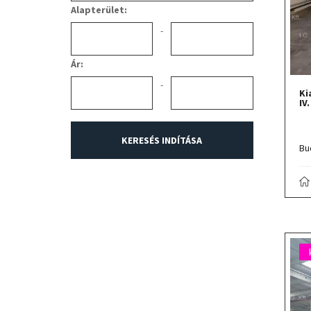
Alapterület:
-
Ár:
-
Ki
IV
Bu