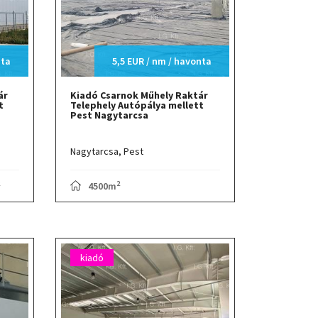
nta
5,5 EUR / nm / havonta
ár
Kiadó Csarnok Műhely Raktár
t
Telephely Autópálya mellett
Pest Nagytarcsa
Nagytarcsa,
Pest
2
4500m
kiadó