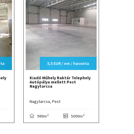
nta
5,5 EUR / nm / havonta
ely
Kiadó Műhely Raktár Telephely
Autópálya mellett Pest
Nagytarcsa
Nagytarcsa,
Pest
2
2
980m
5000m