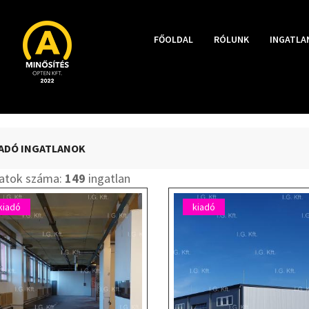
FŐOLDAL
RÓLUNK
INGATLA
ADÓ INGATLANOK
latok száma:
149
ingatlan
kiadó
kiadó