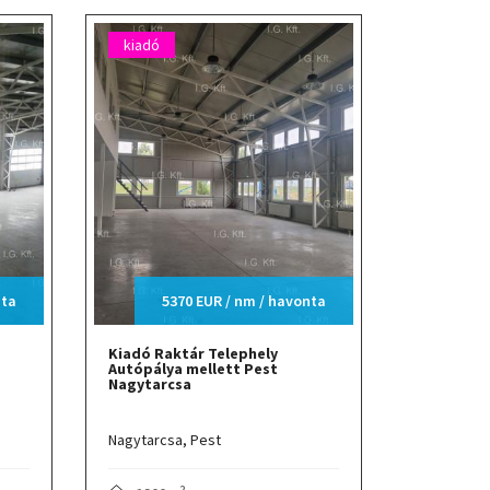
kiadó
nta
5370 EUR / nm / havonta
Kiadó Raktár Telephely
Autópálya mellett Pest
Nagytarcsa
Nagytarcsa,
Pest
2