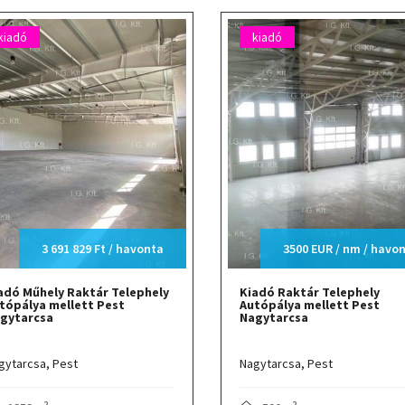
kiadó
kiadó
3 691 829 Ft / havonta
3500 EUR / nm / havo
adó Műhely Raktár Telephely
Kiadó Raktár Telephely
tópálya mellett Pest
Autópálya mellett Pest
gytarcsa
Nagytarcsa
gytarcsa,
Pest
Nagytarcsa,
Pest
2
2