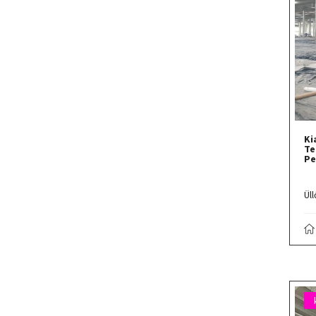
Ki
Te
Pe
Üll