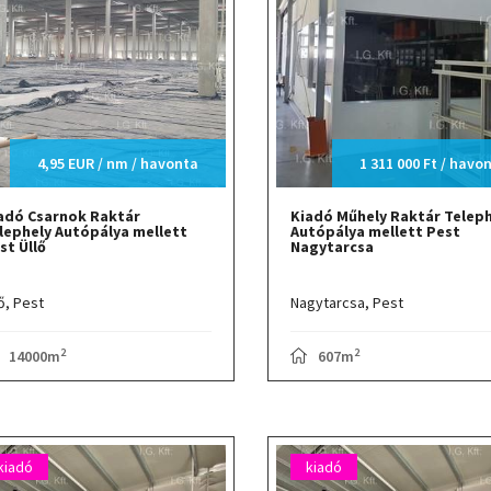
4,95 EUR / nm / havonta
1 311 000 Ft / havo
adó Csarnok Raktár
Kiadó Műhely Raktár Teleph
lephely Autópálya mellett
Autópálya mellett Pest
st Üllő
Nagytarcsa
ő,
Pest
Nagytarcsa,
Pest
2
2
14000m
607m
kiadó
kiadó