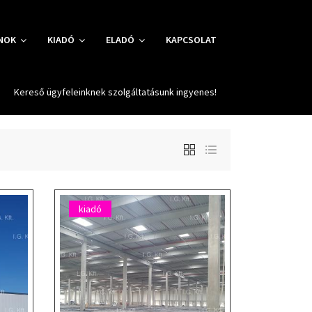
NOK
KIADÓ
ELADÓ
KAPCSOLAT
Kereső ügyfeleinknek szolgáltatásunk ingyenes!
kiadó