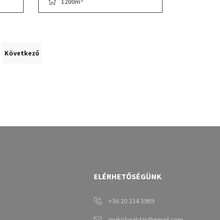
1200m
Következő
ELÉRHETŐSÉGÜNK
+36 20 234 3969
muhelyraktar@gmail.com