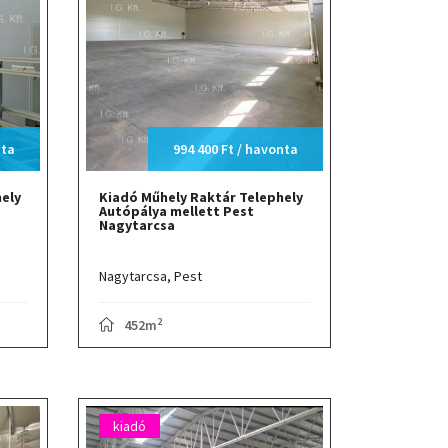
nta
994 400 Ft / havonta
ely
Kiadó Műhely Raktár Telephely
Autópálya mellett Pest
Nagytarcsa
Nagytarcsa,
Pest
2
452m
kiadó