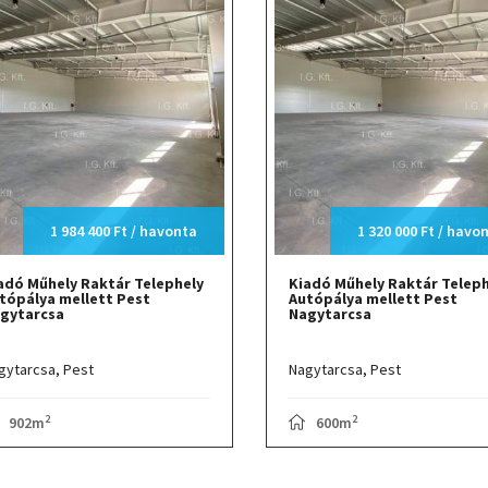
1 984 400 Ft / havonta
1 320 000 Ft / havo
adó Műhely Raktár Telephely
Kiadó Műhely Raktár Teleph
tópálya mellett Pest
Autópálya mellett Pest
gytarcsa
Nagytarcsa
gytarcsa,
Pest
Nagytarcsa,
Pest
2
2
902m
600m