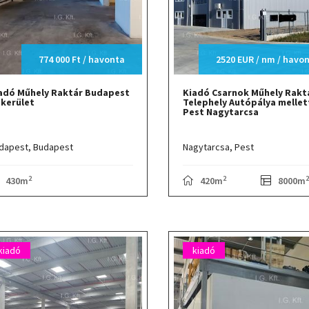
774 000 Ft / havonta
2520 EUR / nm / havo
adó Műhely Raktár Budapest
Kiadó Csarnok Műhely Rakt
. kerület
Telephely Autópálya mellet
Pest Nagytarcsa
dapest,
Budapest
Nagytarcsa,
Pest
2
2
2
430m
420m
8000m
kiadó
kiadó