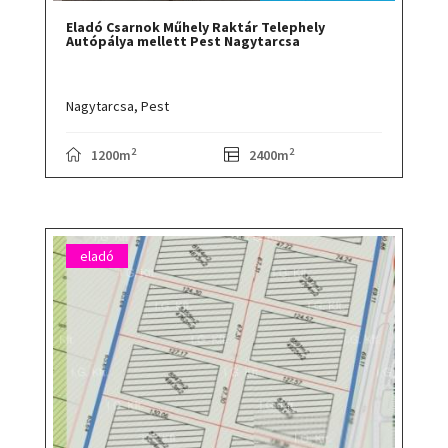
Eladó Csarnok Műhely Raktár Telephely
Autópálya mellett Pest Nagytarcsa
Nagytarcsa,
Pest
2
2
1200m
2400m
eladó