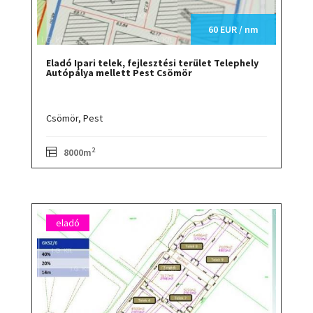
60 EUR / nm
Eladó Ipari telek, fejlesztési terület Telephely
Autópálya mellett Pest Csömör
Csömör,
Pest
2
8000m
eladó