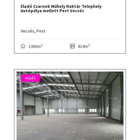
Eladó Csarnok Műhely Raktár Telephely
Autópálya mellett Pest Vecsés
Vecsés,
Pest
2
2
1360m
814m
eladó