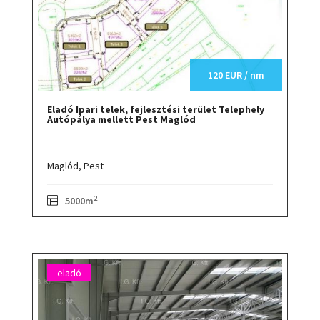
120 EUR / nm
Eladó Ipari telek, fejlesztési terület Telephely
Autópálya mellett Pest Maglód
Maglód,
Pest
2
5000m
eladó