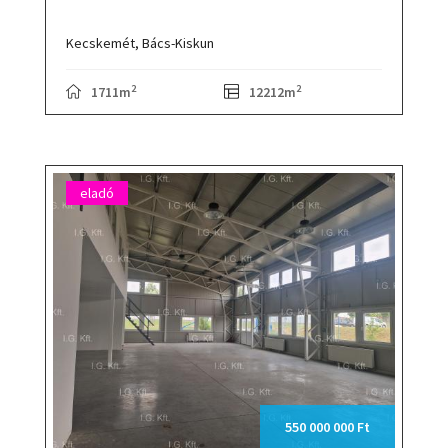
Kecskemét,
Bács-Kiskun
2
2
1711m
12212m
eladó
550 000 000 Ft