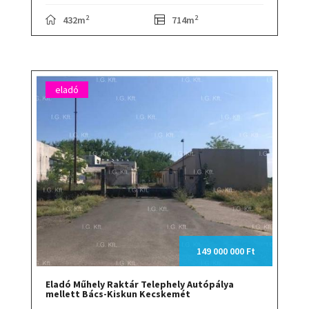
2
2
432m
714m
eladó
149 000 000 Ft
Eladó Műhely Raktár Telephely Autópálya
mellett Bács-Kiskun Kecskemét