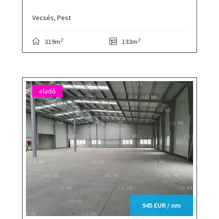
Vecsés,
Pest
2
2
319m
133m
eladó
945 EUR / nm