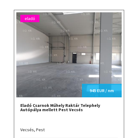
eladó
945 EUR / nm
Eladó Csarnok Műhely Raktár Telephely
Autópálya mellett Pest Vecsés
Vecsés,
Pest