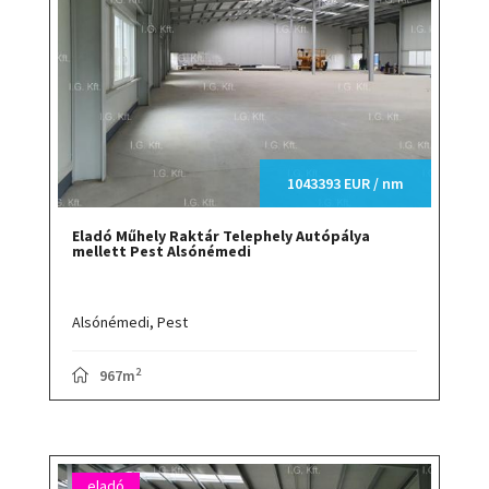
1043393 EUR / nm
Eladó Műhely Raktár Telephely Autópálya
mellett Pest Alsónémedi
Alsónémedi,
Pest
2
967m
eladó