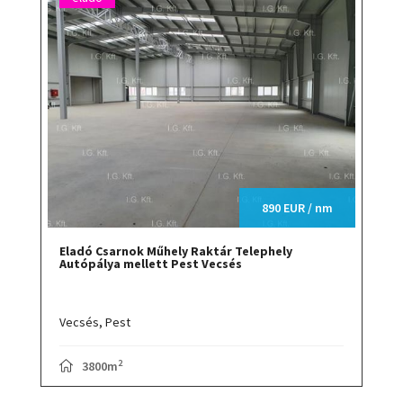
890 EUR / nm
Eladó Csarnok Műhely Raktár Telephely
Autópálya mellett Pest Vecsés
Vecsés,
Pest
2
3800m