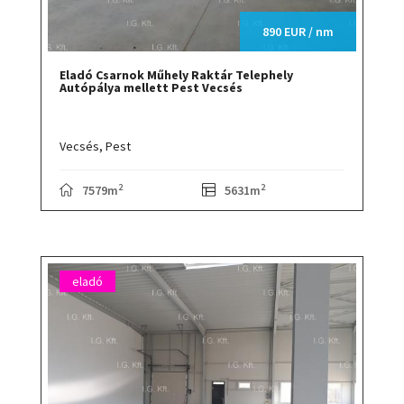
890 EUR / nm
Eladó Csarnok Műhely Raktár Telephely
Autópálya mellett Pest Vecsés
Vecsés,
Pest
2
2
7579m
5631m
eladó