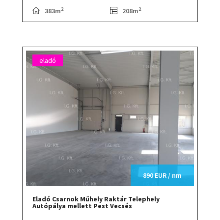
2
2
383m
208m
eladó
890 EUR / nm
Eladó Csarnok Műhely Raktár Telephely
Autópálya mellett Pest Vecsés