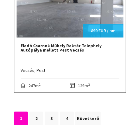
890 EUR / nm
Eladó Csarnok Műhely Raktár Telephely
Autópálya mellett Pest Vecsés
Vecsés,
Pest
2
2
247m
129m
1
2
3
4
Következő