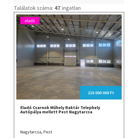
Találatok száma:
47
ingatlan
eladó
216 000 000 Ft
Eladó Csarnok Műhely Raktár Telephely
Autópálya mellett Pest Nagytarcsa
Nagytarcsa,
Pest