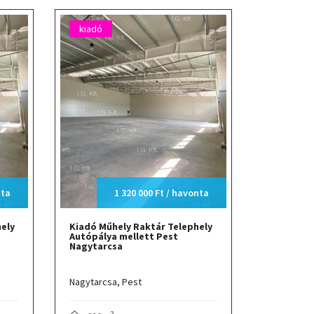
kiadó
nta
1 320 000 Ft / havonta
ely
Kiadó Műhely Raktár Telephely
Autópálya mellett Pest
Nagytarcsa
Nagytarcsa,
Pest
2