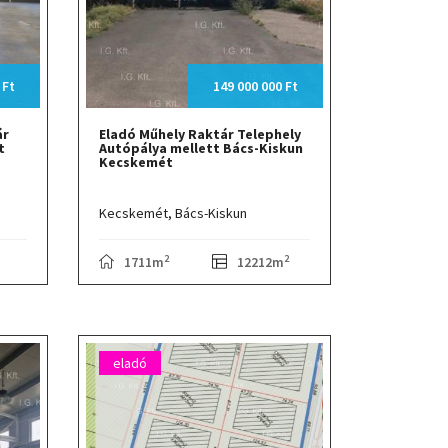
 Ft
149 000 000 Ft
ár
Eladó Műhely Raktár Telephely
t
Autópálya mellett Bács-Kiskun
Kecskemét
Kecskemét,
Bács-Kiskun
2
2
1711m
12212m
eladó