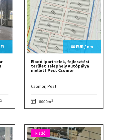
 Ft
60 EUR / nm
ár
Eladó Ipari telek, fejlesztési
t
terület Telephely Autópálya
mellett Pest Csömör
Csömör,
Pest
2
2
8000m
kiadó