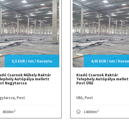
5,5 EUR / nm / havonta
4,95 EUR / nm / havo
adó Csarnok Műhely Raktár
Kiadó Csarnok Raktár
lephely Autópálya mellett
Telephely Autópálya mellet
st Nagytarcsa
Pest Üllő
gytarcsa,
Pest
Üllő,
Pest
2
2
4500m
14000m