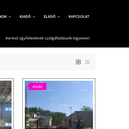
NOK
KIADÓ
ELADÓ
KAPCSOLAT
Kereső ügyfeleinknek szolgáltatásunk ingyenes!
eladó