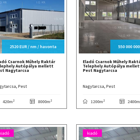
2520 EUR / nm / havonta
550 000 000
adó Csarnok Műhely Raktár
Eladó Csarnok Műhely Rakt
lephely Autópálya mellett
Telephely Autópálya mellet
st Nagytarcsa
Pest Nagytarcsa
gytarcsa,
Pest
Nagytarcsa,
Pest
2
2
2
420m
8000m
1200m
2400m
kiadó
kiadó