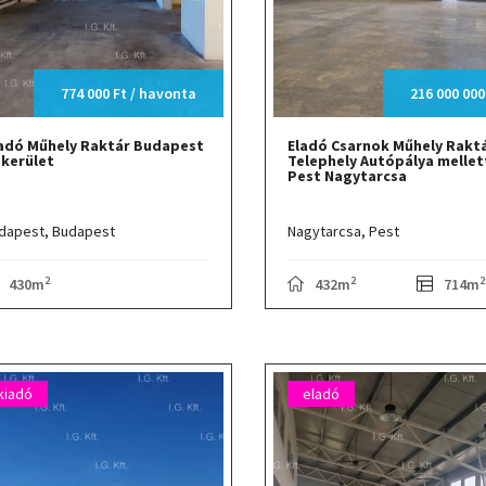
774 000 Ft / havonta
216 000 000
adó Műhely Raktár Budapest
Eladó Csarnok Műhely Rakt
. kerület
Telephely Autópálya mellet
Pest Nagytarcsa
dapest,
Budapest
Nagytarcsa,
Pest
2
2
2
430m
432m
714m
kiadó
eladó