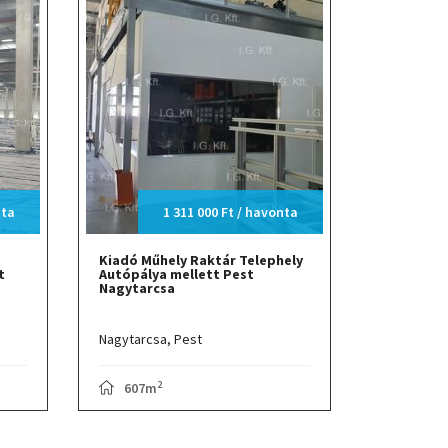
nta
1 311 000 Ft / havonta
Kiadó Műhely Raktár Telephely
t
Autópálya mellett Pest
Nagytarcsa
Nagytarcsa,
Pest
2
607m