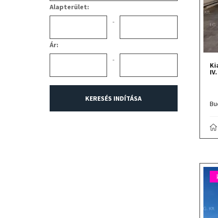
Alapterület:
-
Ár:
-
Ki
IV
Bu