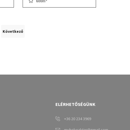
600m
Következő
ELÉRHETŐSÉGÜNK
+36 20 234 3969
muhelyraktar@gmail.com