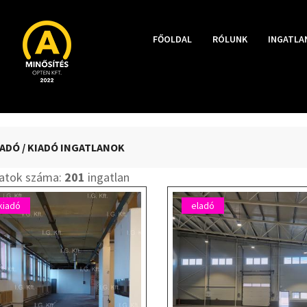
FŐOLDAL
RÓLUNK
INGATLA
ADÓ / KIADÓ INGATLANOK
latok száma:
201
ingatlan
kiadó
eladó