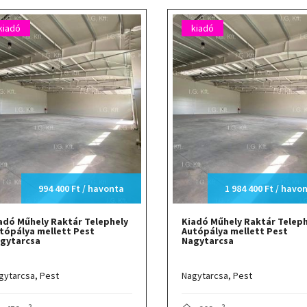
kiadó
kiadó
994 400 Ft / havonta
1 984 400 Ft / havo
adó Műhely Raktár Telephely
Kiadó Műhely Raktár Teleph
tópálya mellett Pest
Autópálya mellett Pest
gytarcsa
Nagytarcsa
gytarcsa,
Pest
Nagytarcsa,
Pest
2
2