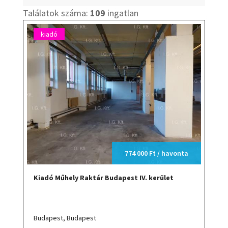
Találatok száma:
109
ingatlan
kiadó
774 000 Ft / havonta
Kiadó Műhely Raktár Budapest IV. kerület
Budapest,
Budapest