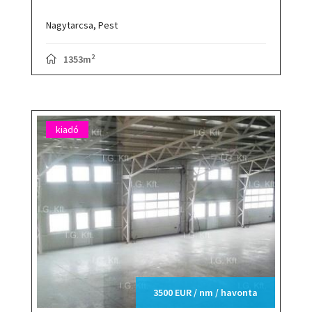
Nagytarcsa,
Pest
2
1353m
kiadó
3500 EUR / nm / havonta