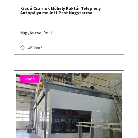
Kiadó Csarnok Műhely Raktár Telephely
Autópálya mellett Pest Nagytarcsa
Nagytarcsa,
Pest
2
4500m
kiadó