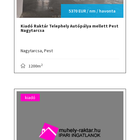
5370 EUR / nm / havonta
Kiadó Raktár Telephely Autópálya mellett Pest
Nagytarcsa
Nagytarcsa,
Pest
2
1200m
kiadó