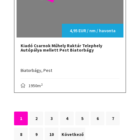
4,95 EUR / nm / havonta
Kiadó Csarnok Műhely Raktár Telephely
Autópálya mellett Pest Biatorbágy
Biatorbágy,
Pest
2
1950m
1
2
3
4
5
6
7
8
9
10
Következő