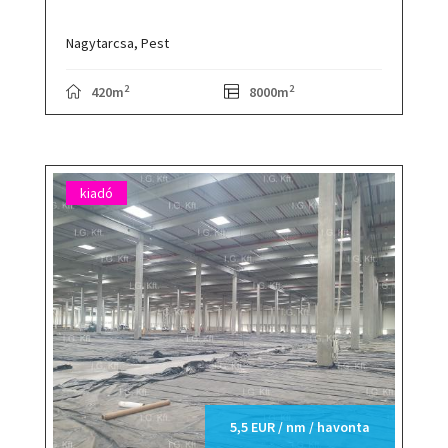
Nagytarcsa,
Pest
2
2
420m
8000m
kiadó
5,5 EUR / nm / havonta