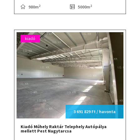
2
2
980m
5000m
kiadó
3 691 829 Ft / havonta
Kiadó Műhely Raktár Telephely Autópálya
mellett Pest Nagytarcsa