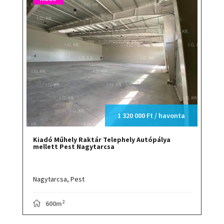
1 320 000 Ft / havonta
Kiadó Műhely Raktár Telephely Autópálya
mellett Pest Nagytarcsa
Nagytarcsa,
Pest
2
600m