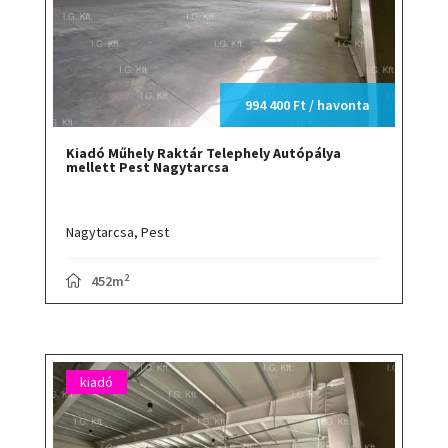
994 400 Ft / havonta
Kiadó Műhely Raktár Telephely Autópálya
mellett Pest Nagytarcsa
Nagytarcsa,
Pest
2
452m
kiadó