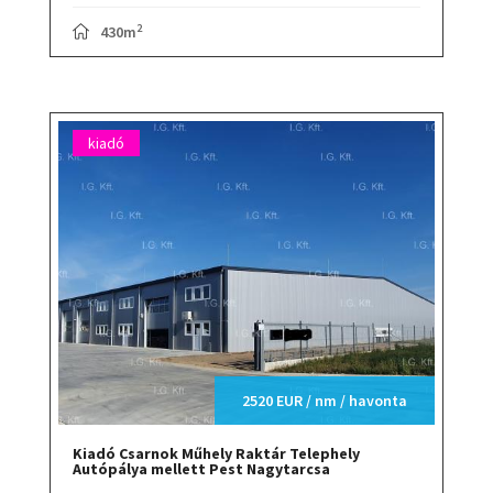
2
430m
kiadó
2520 EUR / nm / havonta
Kiadó Csarnok Műhely Raktár Telephely
Autópálya mellett Pest Nagytarcsa