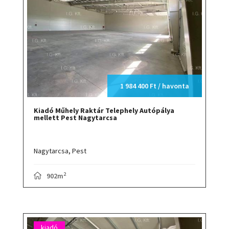
1 984 400 Ft / havonta
Kiadó Műhely Raktár Telephely Autópálya
mellett Pest Nagytarcsa
Nagytarcsa,
Pest
2
902m
kiadó