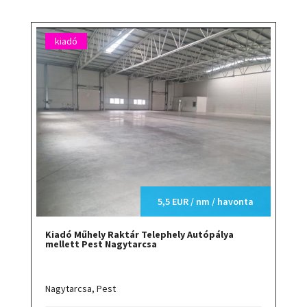
kiadó
5,5 EUR / nm / havonta
Kiadó Műhely Raktár Telephely Autópálya
mellett Pest Nagytarcsa
Nagytarcsa,
Pest