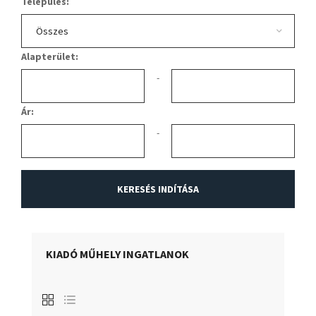
Település:
Alapterület:
-
Ár:
-
KIADÓ MŰHELY INGATLANOK