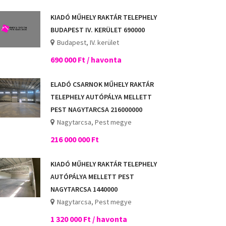
KIADÓ MŰHELY RAKTÁR TELEPHELY
BUDAPEST IV. KERÜLET 690000
Budapest, IV. kerület
690 000 Ft / havonta
ELADÓ CSARNOK MŰHELY RAKTÁR
TELEPHELY AUTÓPÁLYA MELLETT
PEST NAGYTARCSA 216000000
Nagytarcsa, Pest megye
216 000 000 Ft
KIADÓ MŰHELY RAKTÁR TELEPHELY
AUTÓPÁLYA MELLETT PEST
NAGYTARCSA 1440000
Nagytarcsa, Pest megye
1 320 000 Ft / havonta