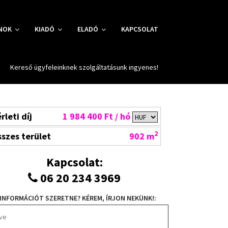
NOK
KIADÓ
ELADÓ
KAPCSOLAT
Kereső ügyfeleinknek szolgáltatásunk ingyenes!
rleti díj
1 984 400 Ft / hó
2
szes terület
902 m
Kapcsolat:
06 20 234 3969
INFORMÁCIÓT SZERETNE? KÉREM, ÍRJON NEKÜNK!: