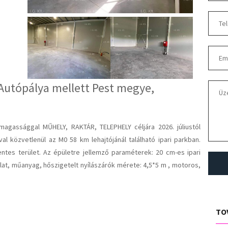
Autópálya mellett Pest megye,
agassággal MŰHELY, RAKTÁR, TELEPHELY céljára 2026. júliustól
l közvetlenül az M0 58 km lehajtójánál található ipari parkban.
tes terület. Az épületre jellemző paraméterek: 20 cm-es ipari
lat, műanyag, hőszigetelt nyílászárók mérete: 4,5*5 m , motoros,
ó tűzszakasz. Minden épületrésznek saját parkolói vannak a bérelt
szennyvízcsatorna –, ipari áram –3 x 32 A mely igény esetén
ővíz csatorna 0-24 h munkavégzés megoldott. Övezeti besorolás:
TO
eti idő: minimum 3 év. Raktár bérleti díj: 2200,- Ft/nm/hó + ÁFA,