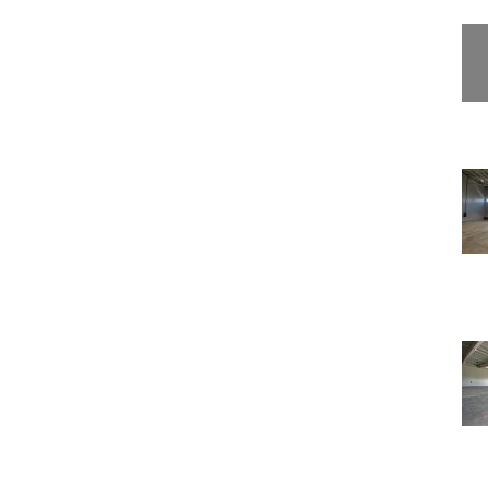
ül csak a rezsiköltségek fizetendők, Víz-, gáz- villany óraállások
tetési díj! A hirdetésekben szereplő képek és adatok tájékoztató