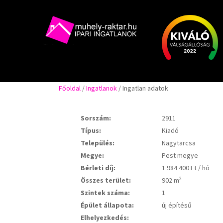
Főoldal
/
Ingatlanok
/ Ingatlan adatok
Sorszám:
2911
Típus:
Kiadó
Település:
Nagytarcsa
Megye:
Pest megye
Bérleti díj:
1 984 400 Ft / hó
2
Összes terület:
902 m
Szintek száma:
1
Épület állapota:
új építésű
Elhelyezkedés: