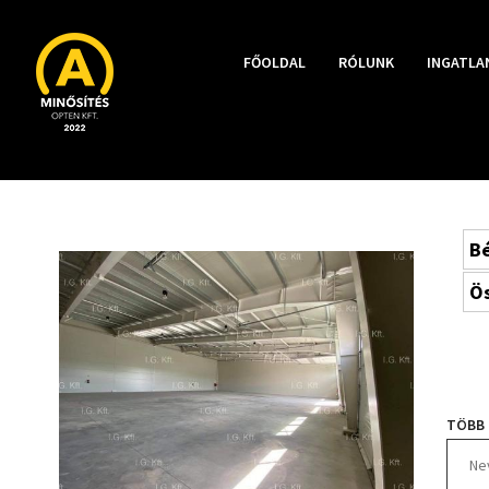
FŐOLDAL
RÓLUNK
INGATLA
Bé
Ös
TÖBB 