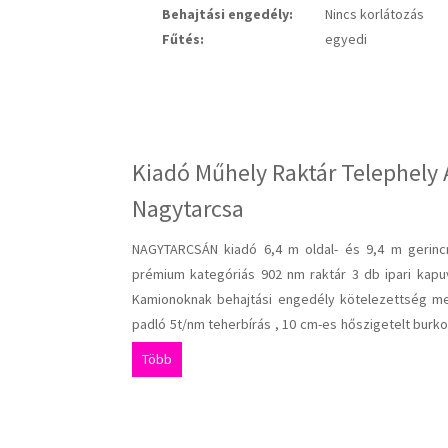
Behajtási engedély:
Nincs korlátozás
Fűtés:
egyedi
Kiadó Műhely Raktár Telephely 
Nagytarcsa
NAGYTARCSÁN kiadó 6,4 m oldal- és 9,4 m gerincm
prémium kategóriás 902 nm raktár 3 db ipari kapuva
Kamionoknak behajtási engedély kötelezettség men
padló 5t/nm teherbírás , 10 cm-es hőszigetelt burko
3 db távirányítható ipari kapu, minden egység önáll
Több
csarnokrész szélességében. Közművek: ivóvíz – ,
bővíthető,telekommunikáció , gáz – 4 köbm/óra es
munkahelyi,illetve telephely engedély kérhető!. Bérl