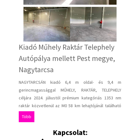
Kiadó Műhely Raktár Telephely
Autópálya mellett Pest megye,
Nagytarcsa
NAGYTARCSÁN kiadó 6,4 m oldal- és 9,4 m
gerincmagassággal MŰHELY, RAKTÁR, TELEPHELY
céljára 2024. júliustól prémium kategóriás 1353 nm
raktár közvetlenül az M0 58 km lehajtójánál található
ipari parkban. Kamionoknak behajtási engedély
Több
kötelezettség mentes terület. Az épületre jellemző
paraméterek: 20 cm-es ipari padló 5t/nm teherbírás ,
Kapcsolat:
10 cm-es hőszigetelt burkolat, műanyag, hőszigetelt