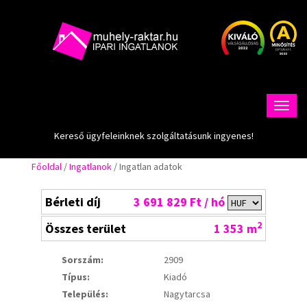
Kereső ügyfeleinknek szolgáltatásunk ingyenes!
Főoldal
/
Ingatlanok
/ Ingatlan adatok
Bérleti díj
3 691 829 Ft / hó
2
Összes terület
1 353 m
Sorszám:
2909
Típus:
Kiadó
Település:
Nagytarcsa