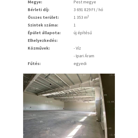
Megye:
Pest megye
Bérleti díj:
3 691 829 Ft / hó
2
Összes terület:
1 353 m
Szintek száma:
1
Épület állapota:
új építésű
Elhelyezkedés:
Közművek:
- Víz
- Ipari Áram
Fűtés:
egyedi