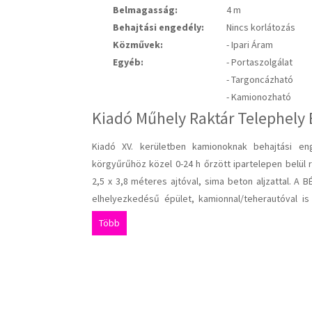
Belmagasság:
4 m
Behajtási engedély:
Nincs korlátozás
Közművek:
- Ipari Áram
Egyéb:
- Portaszolgálat
- Targoncázható
- Kamionozható
Kiadó Műhely Raktár Telephely 
Kiadó XV. kerületben kamionoknak behajtási en
körgyűrűhöz közel 0-24 h őrzött ipartelepen belül
2,5 x 3,8 méteres ajtóval, sima beton aljzattal.
elhelyezkedésű épület, kamionnal/teherautóval i
parkolás zárt udvarban a bérlemény előtt A terüle
Több
Övezeti besorolás: munkahelyi,illetve telephely en
fizetendő. A hirdetésekben szereplő képek és adato