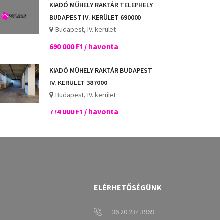
KIADÓ MŰHELY RAKTÁR TELEPHELY
BUDAPEST IV. KERÜLET 690000
Budapest, IV. kerület
690 000 Ft / havonta
KIADÓ MŰHELY RAKTÁR BUDAPEST
IV. KERÜLET 387000
Budapest, IV. kerület
774 000 Ft / havonta
ELÉRHETŐSÉGÜNK
+36 20 234 3969