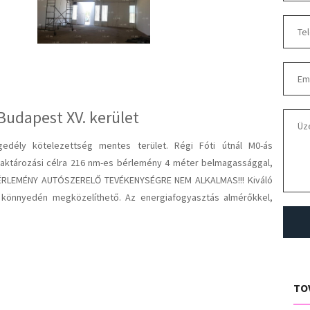
Budapest XV. kerület
gedély kötelezettség mentes terület. Régi Fóti útnál M0-ás
 raktározási célra 216 nm-es bérlemény 4 méter belmagassággal,
 A BÉRLEMÉNY AUTÓSZERELŐ TEVÉKENYSÉGRE NEM ALKALMAS!!! Kiváló
s könnyedén megközelíthető. Az energiafogyasztás almérőkkel,
t nagy előnye az üzemi környezet,illetve kiváló infrastruktúra.
gedély kérhető! Bérleti díjon felül 1250 Ft/nm/hó közös költség
k tájékoztató jellegűek, és nem minősülnek ajánlattételnek!
TO