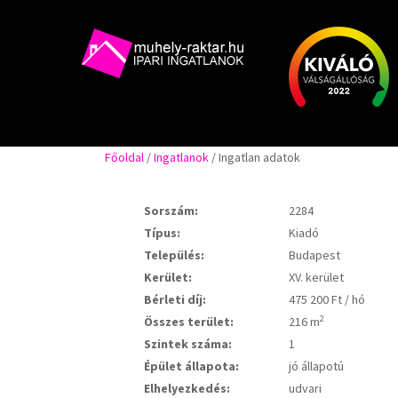
Főoldal
/
Ingatlanok
/ Ingatlan adatok
Sorszám:
2284
Típus:
Kiadó
Település:
Budapest
Kerület:
XV. kerület
Bérleti díj:
475 200 Ft / hó
2
Összes terület:
216 m
Szintek száma:
1
Épület állapota:
jó állapotú
Elhelyezkedés:
udvari