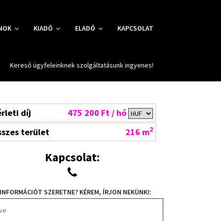
NOK
KIADÓ
ELADÓ
KAPCSOLAT
Kereső ügyfeleinknek szolgáltatásunk ingyenes!
rleti díj
475 200 Ft / hó
2
szes terület
216 m
Kapcsolat:
INFORMÁCIÓT SZERETNE? KÉREM, ÍRJON NEKÜNK!: