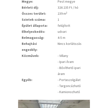
Megye:
Pest megye
Bérleti díj:
326 235 Ft / hó
2
Összes terület:
239 m
Szintek száma:
1
Épület állapota:
felújított
Elhelyezkedés:
udvari
Belmagasság:
4-5 m
Behajtási
Nincs korlátozás
engedély:
Közművek:
- Villany
- Ipari Áram
- Bővíthető ipari
áram
Egyéb:
- Portaszolgálat
- Targoncázható
- Kamionozható