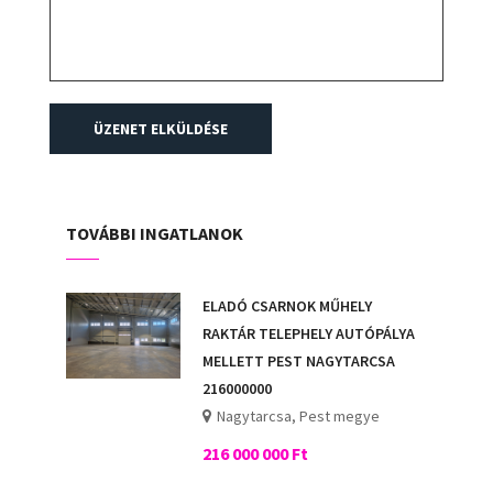
megadott telefonszámon. Kérem vázolja fel igényeit,
igyekszem széles körű kínálatomból megtalálni,
személyesen is bemutatni az Önnek, tevékenységi
körének megfelelő ingatlant.
ÜZENET ELKÜLDÉSE
TOVÁBBI INGATLANOK
ELADÓ CSARNOK MŰHELY
RAKTÁR TELEPHELY AUTÓPÁLYA
MELLETT PEST NAGYTARCSA
216000000
Nagytarcsa, Pest megye
216 000 000 Ft