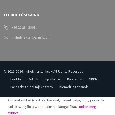
ELÉRHETŐSÉGÜNK
+36 20 234 3969
muhelyraktar@gmail.com
© 2011-2026 muhely-raktar.hu. ● All Rights Reserved
Főoldal
Rólunk
Ingatlanok
Kapcsolat
GDPR
Panaszkezelési tájékoztató
Kiemelt ingatlanok
Az oldal sütiket (cookies) használ, melyek célja, hogy jobban ki
tudjuk szolgálni a weboldalunkra látogatókat.
Tudjon meg
többet...