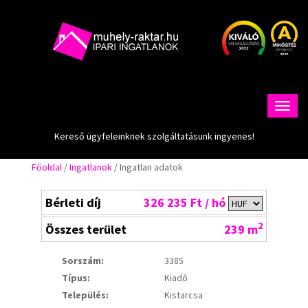
Kereső ügyfeleinknek szolgáltatásunk ingyenes!
Főoldal
/
Ingatlanok
/ Ingatlan adatok
Bérleti díj
326 235 Ft / hó
2
Összes terület
239 m
Sorszám:
3385
Típus:
Kiadó
Település:
Kistarcsa